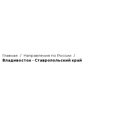
Главная
Направления по России
Владивосток - Ставропольский край
Рассчитайте стоимость
грузоперевозки по направлению
Владивосток - Ставропольский
край и оцените свою выгоду
Клевер логистик является профессионалами в
сфере грузоперевозок и концентрируется в
том числе на транспортировке грузов