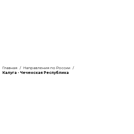
Главная
Направления по России
Калуга - Чеченская Республика
Рассчитайте стоимость
грузоперевозки по направлению
Калуга - Чеченская Республика и
оцените свою выгоду
Если вы ищете надежного партнера для