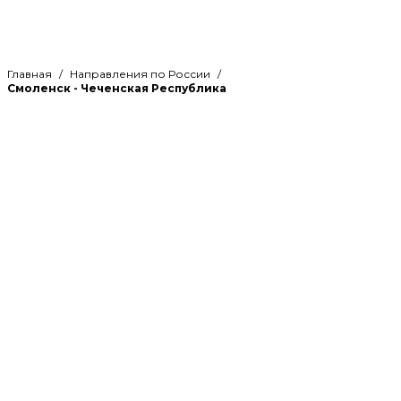
Главная
Направления по России
Смоленск - Чеченская Республика
Рассчитайте стоимость
грузоперевозки по направлению
Смоленск - Чеченская Республика и
оцените свою выгоду
Вы ищете надежную компанию для перевозки
грузов из Смоленска в Чеченскую
Республику? Обратитесь к нам. Мы готовы
организовать быстрый и надежный транспорт
вашего груза. Мы предлагаем различные
способы перевозки и всегда стремимся
удовлетворить все потребности наших