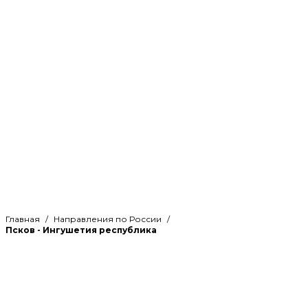
Главная
Направления по России
Псков - Ингушетия республика
Рассчитайте стоимость
грузоперевозки по направлению
Псков - Ингушетия республика и