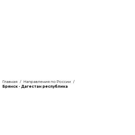
Главная
Направления по России
Брянск - Дагестан республика
Рассчитайте стоимость
грузоперевозки по направлению
Брянск - Дагестан республика и
оцените свою выгоду