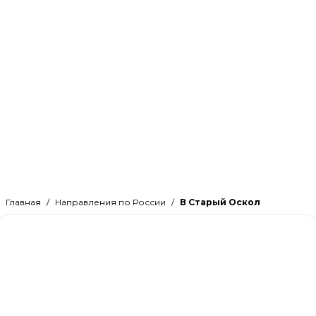
Главная
Направления по России
В Старый Оскол
Клевер Логистик оказывает услуги по
грузоперевозке в Старый Оскол. В Старый
Осколе хорошая транспортная связь, что